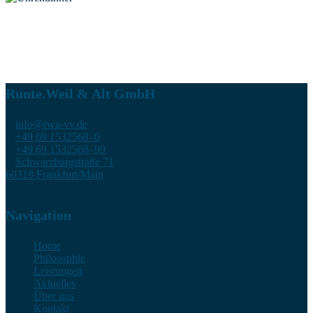
Runte.Weil & Alt GmbH
info@rwa-vv.de
+49 69 1532568–0
+49 69 1532568–99
Schwarzburgstraße 71
60318 Frankfurt/Main
Navigation
Home
Philosophie
Leistungen
Aktuelles
Über uns
Kontakt