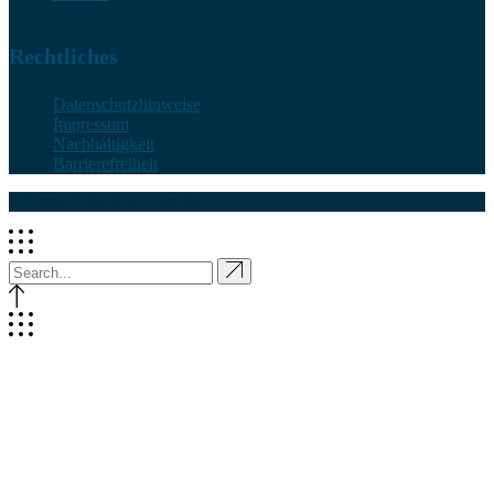
Rechtliches
Datenschutzhinweise
Impressum
Nachhaltigkeit
Barrierefreiheit
© Runte.Weil & Alt GmbH
Soulutions for every need
We are Solvent
Lorem ipsum dolor sit amet, consec tetur adipiscing elitsed do
eiusmod tempor inci didunt ut